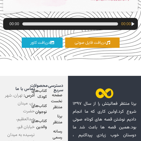
پخش‌کننده
00:00
00:00
صوت
دریافت فایل صوتی
دریافت کاور
دسترسی
محصولات
تماس با ما
سریع
کتاب‌های
آدرس:
تهران، شهر
صفحه
کودک
نخست
ری، میدان
برنا منتظر فعالیتش را از سال ۱۳۹۷
کتاب‌های
منتظر
حضرت
شروع کرد.اولین کاری که ما انجام
نوجوان
برنا
عبدالعظیم،
دادیم نوشتن قصه های کوتاه صوتی
کتاب‌های
منتظر
خیابان قم،
بود.همین قصه ها باعث شد ما
والدین
رسانه
نرسیده به میدان
دوستان خوب زیادی پیداکنیم ،
رسمی