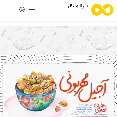
بــرنا منتظر
آجیل مهربونی
/
/ آجیل مهربونی
خانه
قصه های کودک