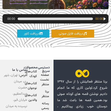
پخش‌کننده
00:00
00:00
صوت
دریافت فایل صوتی
دریافت کاور
دسترسی
محصولات
تماس با ما
سریع
کتاب‌های
آدرس:
تهران، شهر
صفحه
کودک
نخست
ری، میدان
برنا منتظر فعالیتش را از سال ۱۳۹۷
کتاب‌های
منتظر
حضرت
شروع کرد.اولین کاری که ما انجام
نوجوان
برنا
عبدالعظیم،
دادیم نوشتن قصه های کوتاه صوتی
کتاب‌های
منتظر
خیابان قم،
بود.همین قصه ها باعث شد ما
والدین
رسانه
نرسیده به میدان
دوستان خوب زیادی پیداکنیم ،
رسمی