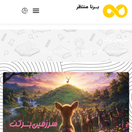
بــرنا منتظر
سرزمین برکت
/
/
/ سرزمین برکت
خانه
قصه های کودک
قصه های شب