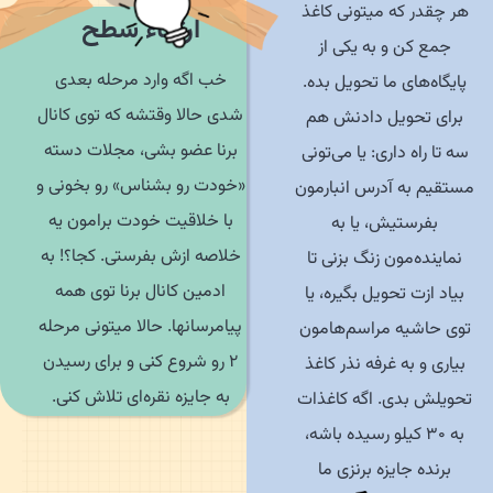
هر چقدر که میتونی کاغذ
ارتقاء سطح
جمع کن و به یکی از
خب اگه وارد مرحله بعدی
پایگاه‌های ما تحویل بده.
شدی حالا وقتشه که توی کانال
برای تحویل دادنش هم
برنا عضو بشی، مجلات دسته
سه تا راه داری: یا می‌تونی
«خودت رو بشناس» رو بخونی و
ستقیم به آدرس انبارمون
با خلاقیت خودت برامون یه
بفرستیش، یا به
خلاصه ازش بفرستی. کجا؟! به
نماینده‌مون زنگ بزنی تا
ادمین کانال برنا توی همه
بیاد ازت تحویل بگیره، یا
پیامرسانها. حالا میتونی مرحله
توی حاشیه مراسم‌هامون
2 رو شروع کنی و برای رسیدن
بیاری و به غرفه نذر کاغذ
به جایزه نقره‌ای تلاش کنی.
حویلش بدی. اگه کاغذات
به 30 کیلو رسیده باشه،
برنده جایزه برنزی ما