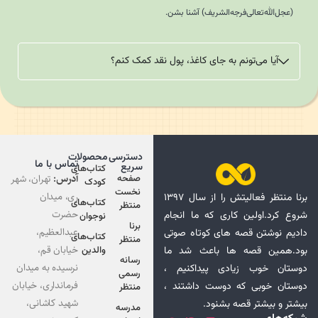
(عجل‌الله‌تعالی‌فرجه‌الشریف) آشنا بشن.
آیا می‌تونم به جای کاغذ، پول نقد کمک کنم؟
دسترسی
محصولات
تماس با ما
سریع
کتاب‌های
آدرس:
تهران، شهر
صفحه
کودک
نخست
ری، میدان
برنا منتظر فعالیتش را از سال ۱۳۹۷
کتاب‌های
منتظر
حضرت
روع کرد.اولین کاری که ما انجام
نوجوان
برنا
عبدالعظیم،
ادیم نوشتن قصه های کوتاه صوتی
کتاب‌های
منتظر
خیابان قم،
ود.همین قصه ها باعث شد ما
والدین
رسانه
نرسیده به میدان
وستان خوب زیادی پیداکنیم ،
رسمی
فرمانداری، خیابان
وستان خوبی که دوست داشتند ،
منتظر
شهید کاشانی،
یشتر و بیشتر قصه بشنود.
مدرسه