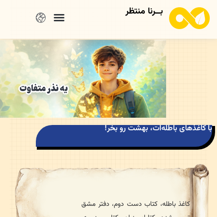
بــرنا منتظر
یه نذر متفاوت
 کاغذهای باطله‌ات، بهشت رو بخر!
کاغذ باطله، کتاب دست دوم، دفتر مشق