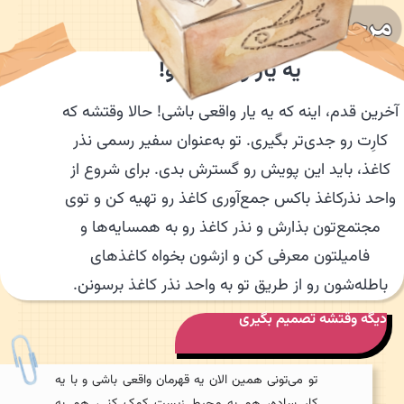
یه یار واقعی شو!
رین قدم، اینه که یه یار واقعی باشی! حالا وقتشه که
ارِت رو جدی‌تر بگیری. تو به‌عنوان سفیر رسمی نذر
اغذ، باید این پویش رو گسترش بدی. برای شروع از
حد نذرکاغذ باکس جمع‌آوری کاغذ رو تهیه کن و توی
مجتمع‌تون بذارش و نذر کاغذ رو به همسایه‌ها و
فامیلتون معرفی کن و ازشون بخواه کاغذهای
اطله‌شون رو از طریق تو به واحد نذر کاغذ برسونن.
یگه وقتشه تصمیم بگیری
تو می‌تونی همین الان یه قهرمان واقعی باشی و با یه