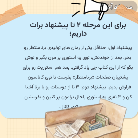
برای این مرحله 2 تا پیشنهاد برات
داریم؛
یشنهاد اول: حداقل یکی از رمان های تولیدی برنامنتظر رو
بخر. بعد از خوندنش، توی یه استوری برامون بگیر و توش
گو که از این کتاب چی یاد گرفتی. بعد هم استوریت رو برای
پشتیبان صفحات «برنامنتظر» بفرست تا توی کانالمون
قرارش بدیم. پیشنهاد دوم: 3 تا از دوستات رو با برنا آشنا
کن و 3 نفری یه استوری باحال برامون پر کنین و بفرستین
که بذاریم توی کانال.