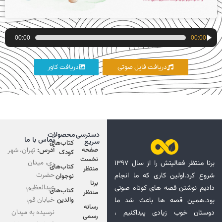
پخش‌کننده
00:00
00:00
صوت
دریافت فایل صوتی
دریافت کاور
دسترسی
محصولات
تماس با ما
سریع
کتاب‌های
آدرس:
تهران، شهر
صفحه
کودک
نخست
ری، میدان
برنا منتظر فعالیتش را از سال ۱۳۹۷
کتاب‌های
منتظر
حضرت
شروع کرد.اولین کاری که ما انجام
نوجوان
برنا
عبدالعظیم،
دادیم نوشتن قصه های کوتاه صوتی
کتاب‌های
منتظر
خیابان قم،
بود.همین قصه ها باعث شد ما
والدین
رسانه
نرسیده به میدان
دوستان خوب زیادی پیداکنیم ،
رسمی