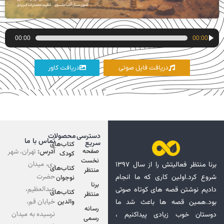
پخش‌کننده
00:00
00:00
صوت
دریافت فایل صوتی
دریافت کاور
دسترسی
محصولات
تماس با ما
سریع
کتاب‌های
آدرس:
تهران، شهر
صفحه
کودک
نخست
ری، میدان
برنا منتظر فعالیتش را از سال ۱۳۹۷
کتاب‌های
منتظر
حضرت
شروع کرد.اولین کاری که ما انجام
نوجوان
برنا
عبدالعظیم،
دادیم نوشتن قصه های کوتاه صوتی
کتاب‌های
منتظر
خیابان قم،
بود.همین قصه ها باعث شد ما
والدین
رسانه
نرسیده به میدان
دوستان خوب زیادی پیداکنیم ،
رسمی