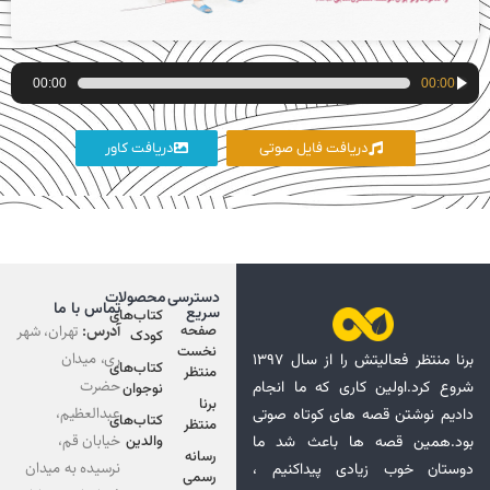
پخش‌کننده
00:00
00:00
صوت
دریافت فایل صوتی
دریافت کاور
دسترسی
محصولات
تماس با ما
سریع
کتاب‌های
آدرس:
تهران، شهر
صفحه
کودک
نخست
ری، میدان
برنا منتظر فعالیتش را از سال ۱۳۹۷
کتاب‌های
منتظر
حضرت
شروع کرد.اولین کاری که ما انجام
نوجوان
برنا
عبدالعظیم،
دادیم نوشتن قصه های کوتاه صوتی
کتاب‌های
منتظر
خیابان قم،
بود.همین قصه ها باعث شد ما
والدین
رسانه
نرسیده به میدان
دوستان خوب زیادی پیداکنیم ،
رسمی