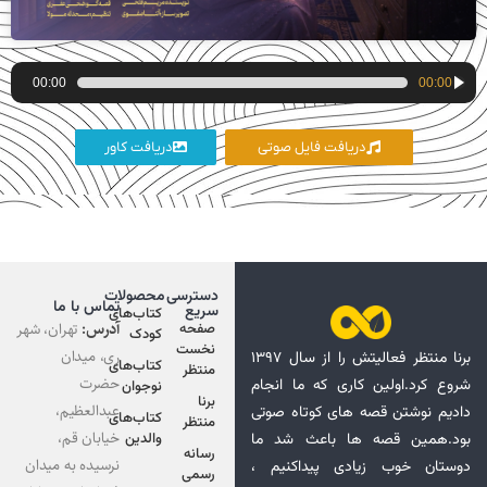
پخش‌کننده
00:00
00:00
صوت
دریافت فایل صوتی
دریافت کاور
دسترسی
محصولات
تماس با ما
سریع
کتاب‌های
آدرس:
تهران، شهر
صفحه
کودک
نخست
ری، میدان
برنا منتظر فعالیتش را از سال ۱۳۹۷
کتاب‌های
منتظر
حضرت
شروع کرد.اولین کاری که ما انجام
نوجوان
برنا
عبدالعظیم،
دادیم نوشتن قصه های کوتاه صوتی
کتاب‌های
منتظر
خیابان قم،
بود.همین قصه ها باعث شد ما
والدین
رسانه
نرسیده به میدان
دوستان خوب زیادی پیداکنیم ،
رسمی