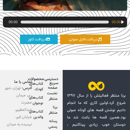
پخش‌کننده
00:00
00:00
صوت
دریافت فایل صوتی
دریافت کاور
دسترسی
محصولات
تماس با ما
سریع
کتاب‌های
آدرس:
تهران، شهر
صفحه
کودک
نخست
ری، میدان
برنا منتظر فعالیتش را از سال ۱۳۹۷
کتاب‌های
منتظر
حضرت
شروع کرد.اولین کاری که ما انجام
نوجوان
برنا
عبدالعظیم،
دادیم نوشتن قصه های کوتاه صوتی
کتاب‌های
منتظر
خیابان قم،
بود.همین قصه ها باعث شد ما
والدین
رسانه
نرسیده به میدان
دوستان خوب زیادی پیداکنیم ،
رسمی