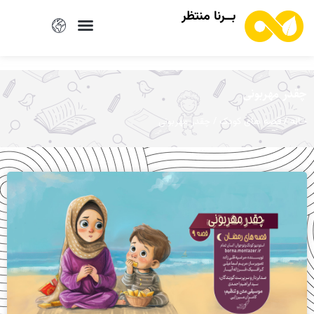
بــرنا منتظر
چقدر مهربونی
/
/ چقدر مهربونی
خانه
قصه های کودک