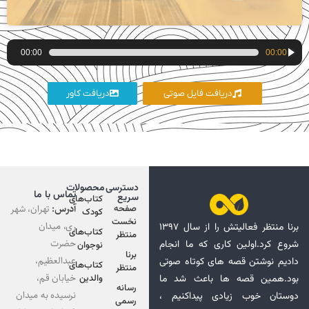
پخش‌کننده
00:00
00:00
صوت
دریافت فایل صوتی
دریافت کاور
دسترسی
محصولات
تماس با ما
سریع
کتاب‌های
آدرس:
تهران، شهر
صفحه
کودک
نخست
ری، میدان
برنا منتظر فعالیتش را از سال ۱۳۹۷
کتاب‌های
منتظر
حضرت
شروع کرد.اولین کاری که ما انجام
نوجوان
برنا
عبدالعظیم،
دادیم نوشتن قصه های کوتاه صوتی
کتاب‌های
منتظر
خیابان قم،
بود.همین قصه ها باعث شد ما
والدین
رسانه
نرسیده به میدان
دوستان خوب زیادی پیداکنیم ،
رسمی