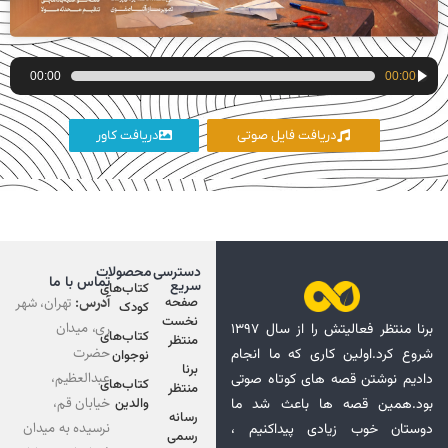
پخش‌کننده
00:00
00:00
صوت
دریافت فایل صوتی
دریافت کاور
دسترسی
محصولات
تماس با ما
سریع
کتاب‌های
آدرس:
تهران، شهر
صفحه
کودک
نخست
ری، میدان
برنا منتظر فعالیتش را از سال ۱۳۹۷
کتاب‌های
منتظر
حضرت
شروع کرد.اولین کاری که ما انجام
نوجوان
برنا
عبدالعظیم،
دادیم نوشتن قصه های کوتاه صوتی
کتاب‌های
منتظر
خیابان قم،
بود.همین قصه ها باعث شد ما
والدین
رسانه
نرسیده به میدان
دوستان خوب زیادی پیداکنیم ،
رسمی