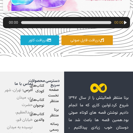
پخش‌کننده
00:00
00:00
صوت
دریافت فایل صوتی
دریافت کاور
دسترسی
محصولات
تماس با ما
سریع
کتاب‌های
آدرس:
تهران، شهر
صفحه
کودک
نخست
ری، میدان
برنا منتظر فعالیتش را از سال ۱۳۹۷
کتاب‌های
منتظر
حضرت
شروع کرد.اولین کاری که ما انجام
نوجوان
برنا
عبدالعظیم،
دادیم نوشتن قصه های کوتاه صوتی
کتاب‌های
منتظر
خیابان قم،
بود.همین قصه ها باعث شد ما
والدین
رسانه
نرسیده به میدان
دوستان خوب زیادی پیداکنیم ،
رسمی