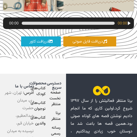
پخش‌کننده
00:00
00:00
صوت
دریافت فایل صوتی
دریافت کاور
دسترسی
محصولات
تماس با ما
سریع
کتاب‌های
آدرس:
تهران، شهر
صفحه
کودک
نخست
ری، میدان
برنا منتظر فعالیتش را از سال ۱۳۹۷
کتاب‌های
منتظر
حضرت
شروع کرد.اولین کاری که ما انجام
نوجوان
برنا
عبدالعظیم،
دادیم نوشتن قصه های کوتاه صوتی
کتاب‌های
منتظر
خیابان قم،
بود.همین قصه ها باعث شد ما
والدین
رسانه
نرسیده به میدان
دوستان خوب زیادی پیداکنیم ،
رسمی