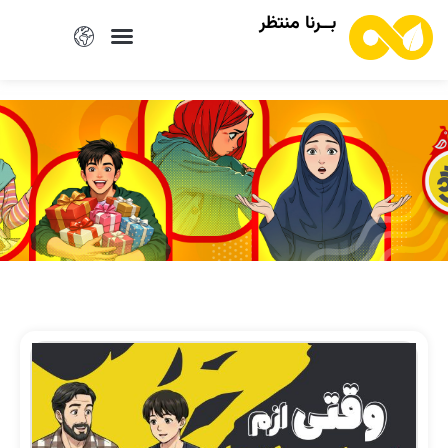
بــرنا منتظر