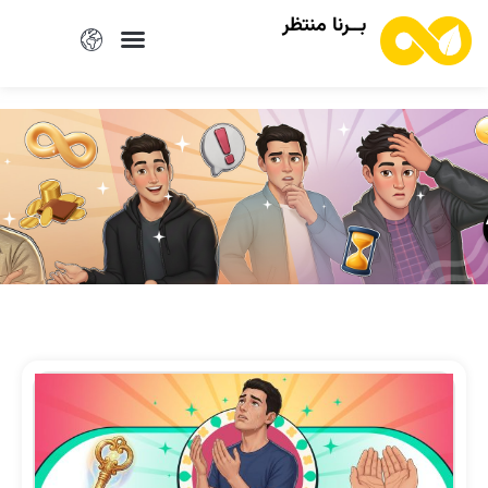
بــرنا منتظر