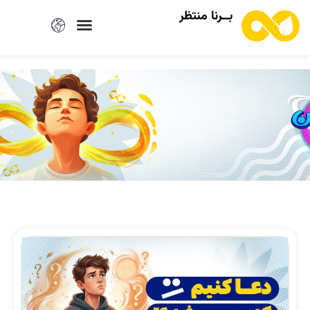
بــرنا منتظر