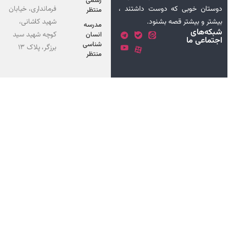
رسمی
فرمانداری، خیابان
ی که دوست داشتند ،
منتظر
شهید کاشانی،
ر قصه بشنود.
مدرسه
کوچه شهید سید
انسان
شناسی
برزگر، پلاک 13
منتظر