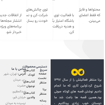
فایل‌هایی
توی چالش‌های جذاب
ای باشگاه
با فعالیت توی
شرکت کن و نسخه بهتر
از اتفاقات جدید،
باشگاه امتیاز بگیر
خودت رو بساز.
انتشار مجله‌ها و
و هدیه دریافت
برنامه‌های ویژه زودتر
کن.
خبردار شو.
دسترسی
محصولات
تماس با ما
سریع
کتاب‌های
آدرس:
تهران، شهر
صفحه
کودک
نخست
ری، میدان
برنا منتظر فعالیتش را از سال ۱۳۹۷
کتاب‌های
منتظر
حضرت
لین کاری که ما انجام
نوجوان
برنا
عبدالعظیم،
 قصه های کوتاه صوتی
کتاب‌های
منتظر
خیابان قم،
صه ها باعث شد ما
والدین
رسانه
نرسیده به میدان
 زیادی پیداکنیم ،