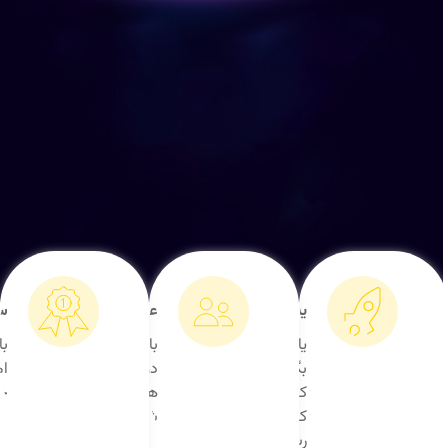
کشف و
دوستی و
جایزه و
یادگیری
عضویت
سرگرمی
یاد
با
بازی،
بگیر،
دوستانت
امتیاز،
کشف
همراه
جایزه
کن،
شو
رشد