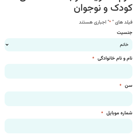
و نوجوان
" اجباری هستند
نوادگی
*
ل
*