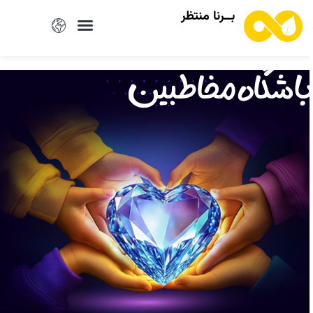
بــرنا منتظر
ه مخاطبین