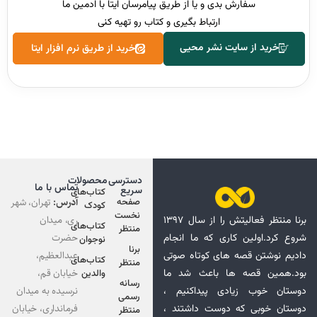
سفارش بدی و یا از طریق پیامرسان ایتا با ادمین ما
ارتباط بگیری و کتاب رو تهیه کنی
خرید از سایت نشر محیی
خرید از طریق نرم افزار ایتا
دسترسی
محصولات
تماس با ما
سریع
کتاب‌های
آدرس:
تهران، شهر
صفحه
کودک
نخست
ری، میدان
برنا منتظر فعالیتش را از سال ۱۳۹۷
کتاب‌های
منتظر
حضرت
شروع کرد.اولین کاری که ما انجام
نوجوان
برنا
عبدالعظیم،
دادیم نوشتن قصه های کوتاه صوتی
کتاب‌های
منتظر
خیابان قم،
بود.همین قصه ها باعث شد ما
والدین
رسانه
نرسیده به میدان
دوستان خوب زیادی پیداکنیم ،
رسمی
فرمانداری، خیابان
دوستان خوبی که دوست داشتند ،
منتظر