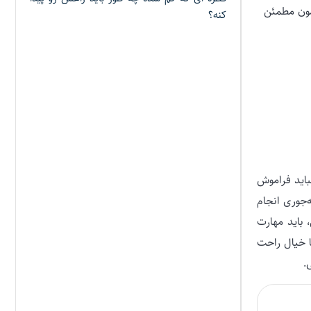
مون مطمئن
کنه؟
باید فراموش
‌جوری انجام
 باید مهارت
ا خیال راحت
.