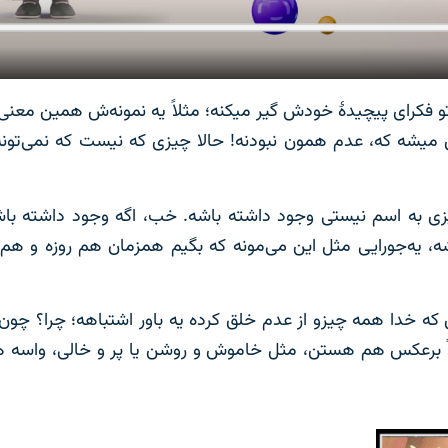
تو فکرای پیچیدۀ خودش گیر میکنه؛ مثلاً یه نمونه‌ش همین معنی
ین میشه که، عدم همون نبودنه! حالا چیزی که نیست که نمی‌تون
چیزی به اسم نیستی وجود داشته باشه. خب، اگه وجود داشته ب
، یه‌جورایی مثل این می‌مونه که بگیم همزمان هم روزه و ه
 که خدا همه چیزو از عدم خلق کرده یه باور اشتباهه؛ چرا؟ چون
لاً برعکس هم هستن، مثل خاموش و روشن یا پر و خالی، واسه ه