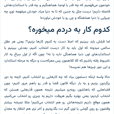
خودمون می‌فهمیم که چه قدر با اونجا هماهنگیم و چه قدر با استانداردهاش
فاصله داریم! درست مثل یه جنین که تا به دنیا میاد خودش میفهمه توی چه
چیزایی با دنیا هماهنگه و چی رو با خودش نیاورده!
کدوم کار به دردم میخوره؟
اما قبلش باید ببینیم که اصلا دست به کدوم کارها بزنیم؟! یعنی هر عقل
سالمی میدونه که اول باید یه کار درست انتخاب کنیم، بعدش ببینیم با
استانداردهای اون دنیا هماهنگی داره یا نه؟ چون اگه از اول سراغ یه کار
نامربوط رفته باشیم که کلا کلاهمون پس معرکه‌ست و دیگه به مرحله استاندارد
و این جور چیزها هم نمیرسه!
حالا واسه اینکه دستمون بیاد که چه کارهایی رو انتخاب کنیم، لازمه یه دور
برگردون بزنیم و یه بار دیگه قانون قضا و قدر رو باهم مرور کنیم؛ چون
قضاهایی که باهاشون روبه‌رو میشیم، نتیجه همون قَدَرهایی‌ هستن که
انتخاب کردیم؛ یعنی بهتره بگیم هروقت داریم یه چیزی رو انتخاب می‌کنیم،
همون موقع داریم نتیجه‌هاش رو هم انتخاب می‌کنیم! مثلا نمیشه بیشتر
وقتمون رو روی گوشی یا توی گیم نت بگذرونیم و آخر ترم هم انتظار یه معدل