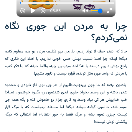
چرا به مردن این جوری نگاه
نمی‌کردم؟
حالا که انقدر حرف از تولد زدیم، بذارین یهو تکلیف مردن رو هم معلوم کنیم
دیگه! اینکه چرا اصلا نسبت بهش حس خوبی نداریم، یا اصلا این فکری که
راجع بهش داریم درسته یا نه؟ آخه میدونین چیه، واقعا حیفه که ما فکر کنیم
با مردنی که واسه‌مون مثل تولده، قراره نیست و نابود بشیم!
یادتون نرفته که ما چون بی‌نهایت‌طلبیم از هر چی توی فاز نابودی و محدود
شدن باشه و این وسط بخواد جلوی ابدی شدنمون رو بگیره خوشمون نمیاد!
خب خداییش هر کی بیاد وسط یه کاری چراغ رو خاموش کنه و بگه همه چی
تموم شد، حالمون گرفته میشه دیگه! اما مسئله اینجاست که با مرگ قرار
نیست چیزی تموم بشه و مرگ فقط یه جور انتقاله؛ اما انتقالی که دیگه
برگشتی توش نیست!