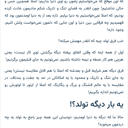
که اون موقع که می‌خواستیم پامون رو توی دنیا بذاریم؛ اصلا همچین حس و
حالی نداشتیم! چون انقدر به فضای تنگ و تاریک شکم مادرمون عادت کرده
بودیم، که اصلا نمی‌خواستیم به دنیا بیایم. تازه بعد از به دنیا اومدنمون بود که
فهمیدیم چه فرقایی بین دنیا و اون جایی که دلمون نمی‌خواست ولش کنیم،
وجود داره!
خب فرق تولد چیه که انقدر مهمش میکنه؟
اول از همه اینه که وقتی اتفاق بیفته دیگه برگشتی توی کار نیست؛ یعنی
هرچی هم کار نصفه و نیمه داشته باشیم، نمی‌تونیم به جای قبلیمون برگردیم!
فرق دیگه هم شرایط قبل و بعدشه که اصلا با هم قابل مقایسه نیستن! یعنی
یه جای تنگ و تاریک و محدود با یه امکاناتی در حد یه جفت و بندناف، در
مقایسه با یه عالم قشنگ و بزرگ و رنگارنگ که اصلا از اینور تا اونورش رو
نمی‌تونیم اندازه بگیریم!
یه بار دیگه تولد؟!
حالا ما که دیگه به دنیا اومدیم؛ دونستن این همه چیز راجع به تولد به چه
دردمون میخوره؟