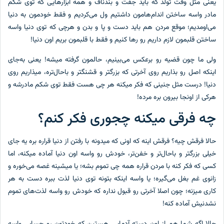
یعنی مثل وقت تولد که باید جفت و بندناف و همه ابزارهایی که توی شکم
مادر واسه ساختن اندام‌هامون داشتیم ول می‌کردیم و فقط خودمون به دنیا
می‌اومدیم؛ موقع مردن هم باید دست و پا و بدن و هرچی که توی دنیا واسه
ساختن قلبمون لازم داریم رو رها کنیم و فقط با قلبمون بریم اون دنیا!
ولی ما چون قضیه رو برعکس می‌بینیم، حالمون گرفته میشه! یعنی به‌جای
اینکه اصل رو بذاریم روی آخرتی که بزرگتر و قشنگتر و باحال‌تره، میذاریم روی
دنیا! درست مثل جنینی که فکر میکنه هر چی هست فقط توی شکم مادرشه و
هرکی از اونجا بیرون بره مرده!
چه فرقی میکنه چجوری فکر کنم؟
حالا فرقش چیه؟ فرقش اینه که اونی که میدونه با رفتن از دنیا قراره بره یه جای
خیلی بزرگتر و باحال‌تر و خفن‌تر، خودش رو واسه اون دنیا آماده میکنه، اما
کسی که فکر کنه با مردن قراره همه چی تموم بشه؛ یا میشینه غصه می‌خوره و
زانوی غم بغل می‌گیره؛ یا واسه اینکه بتونه توی دنیا لذت ببره دست به هر
کاری میزنه؛ چون اصلا آخرتی رو قبول نداره که خودش رو واسه لذت‌های تموم
نشدنیش آماده کنه!
حالا اگه شما هم از اون دسته آدمایی هستین که خودتون رو حسابی واسه