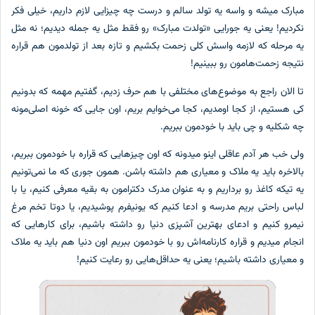
مبارک میشه و واسه یه تولد سالم و درست چه چیزایی لازم داریم، خیلی فکر
نکردیم! یعنی یه جورایی «تولدت مبارک» رو فقط مثل یه جمله دیدیم؛ نه مثل
یه مرحله که لازمه واسش کلی زحمت بکشیم و تازه بعد از تولدمون هم قراره
نتیجه زحمت‌هامون رو ببینیم!
تا الان راجع به موضوع‌های مختلفی با هم حرف زدیم، گفتیم مهمه که بدونیم
کی هستیم، از کجا اومدیم، کجا می‌خوایم بریم، اون جایی که خونه اصلی‌مونه
چه شکلیه و چی باید با خودمون ببریم.
ولی خب هر آدم عاقلی اینو میدونه که اون چیزهایی که قراره با خودمون ببریم،
بالاخره باید یه ملاک و معیاری هم داشته باشن. همون جوری که ما نمی‌تونیم
یه تیکه کاغذ رو برداریم و به عنوان مدرک دکترامون به بقیه معرفی کنیم، یا با
لباس راحتی بریم مدرسه و ادعا کنیم که یونیفرم پوشیدیم، یا دوتا تخم مرغ
نیمرو کنیم و ادعای بهترین آشپزی دنیا رو داشته باشیم، برای کارهایی که
انجام میدیم و قراره کارنامه‌اش رو با خودمون ببریم اون دنیا هم باید یه ملاک
و معیاری داشته باشیم؛ یعنی یه حداقل‌هایی رو رعایت کنیم!