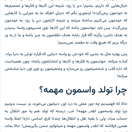
خیال‌هایی که داریم، بشیم! دیر یا زود نتیجه این کارها و فکرها و تصمیم‌ها
به خودمون برمی‌گرده! اینجوری بگم که دنیای اطراف ما یه جورایی با کارهایی
که خودمون می‌کنیم ساخته میشه و نتیجه کارامون دیر یا زود به خودمون
برمی‌گرده. پس باید حواسمون باشه که این کارها توی مسیرمون واسه رسیدن
به هدف باشن؛ وگرنه اگه قرار باشه هدف خلقتمون یه چیز باشه و ما از یه ور
دیگه بریم که هیچ وقت به مقصد نمی‌رسیم!
پس بهتره مثل یه جنین که خودش رو واسه دنیایی که قراره توش به دنیا بیاد،
آماده میکنه، حواسمون به فکرها و کارها و انتخابامون باشه؛ چون همیناست
که داره قلب و شخصیتمون رو می‌سازه و وضعیتمون رو توی اون دنیا مشخص
میکنه!
چرا تولد واسمون مهمه؟
حالا که فهمیدیم چه جور عملی به درد اون دنیامون می‌خوره، بد نیست بدونیم
چرا تولد واسه‌مون انقدر مهمه؟ خب درسته که تولد هم یه جور انتقال به
حساب میاد، ولی با بقیه نقل و انتقال‌ها چندتا فرق اساسی داره! اصلا واسه
همین فرقاشه که انقدر واسمون مهمه و میخوایم جشن بگیریمش! حالا بماند