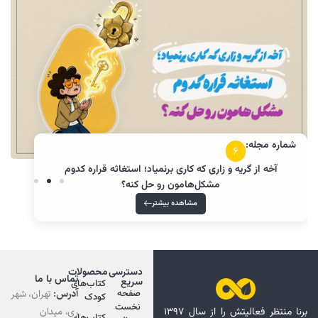
شماره مجله:
5
استغاثه به چه مدلی از دعا کردن میگن؟! چرا باید فرق دعا و
استغاثه رو بدونم؟
مشاهده بیشتر
دسترسی
محصولات
تماس با ما
سریع
کتاب‌های
آدرس:
تهران، شهر
صفحه
کودک
نخست
ری، میدان
برنا منتظر فعالیتش را از سال ۱۳۹۷
کتاب‌های