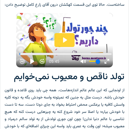
ساخته‌ست. حالا توی این قسمت کهکشان درون آقای زارع کامل توضیح دادن:
تولد ناقص و معیوب نمی‌خوایم
از اونجایی که این عالم عالم اندازه‌هاست، همه چی باید روی قاعده و قانون
خودش باشه. درست مثل یه جنین که نمیتونه واسه خودش بگه یه دونه کلیه
واسش کافیه یا برعکس محض احتیاط بخواد به جای دوتا دست، سه تا دست
با خودش بیاره؛ یا اصلا سر خود شروع کنه یه چیزهایی درست کنه که هیچ
تناسبی با عالم دنیا ندارن! چون اون جوری تولدش از یه تولد سالم درمیاد و
معیوب میشه؛ اون وقت یه عمری باید واسه این چیزای اضافه‌ای که با خودش