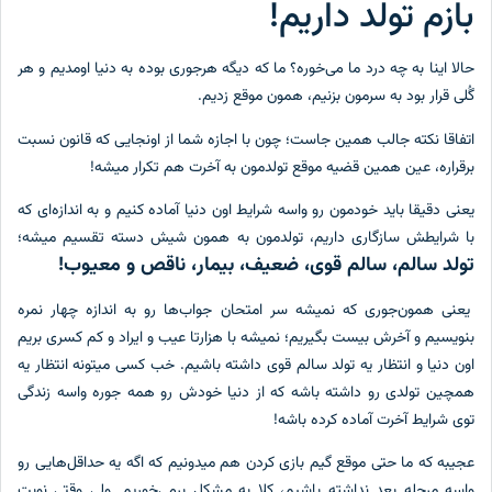
بازم تولد داریم!
حالا اینا به چه درد ما می‌خوره؟ ما که دیگه هرجوری بوده به دنیا اومدیم و هر
گُلی قرار بود به سرمون بزنیم، همون موقع زدیم.
اتفاقا نکته جالب همین جاست؛ چون با اجازه شما از اونجایی که قانون نسبت
برقراره، عین همین قضیه موقع تولدمون به آخرت هم تکرار میشه!
یعنی دقیقا باید خودمون رو واسه شرایط اون دنیا آماده کنیم و به اندازه‌ای که
با شرایطش سازگاری داریم، تولدمون به همون شیش دسته تقسیم میشه؛
تولد سالم، سالم قوی، ضعیف، بیمار، ناقص و معیوب!
یعنی همون‌جوری که نمیشه سر امتحان جواب‌ها رو به اندازه چهار نمره
بنویسیم و آخرش بیست بگیریم؛ نمیشه با هزارتا عیب و ایراد و کم کسری بریم
اون دنیا و انتظار یه تولد سالم قوی داشته باشیم. خب کسی میتونه انتظار یه
همچین تولدی رو داشته باشه که از دنیا خودش رو همه جوره واسه زندگی
توی شرایط آخرت آماده کرده باشه!
عجیبه که ما حتی موقع گیم بازی کردن هم میدونیم که اگه یه حداقل‌هایی رو
واسه مرحله بعد نداشته باشیم، کلا به مشکل برمی‌خوریم. ولی وقتی نوبت