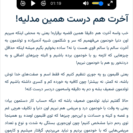
آخرت هم درست همین مدلیه!
خب واسه آخرت هم دقیقا همین قضیه برقراره! یعنی به محض اینکه میریم
اون دنیا خودمون می‌فهمیم که سر و شکلمون شبیه آدمیزاده و تولدمون به
آخرت سالم یا سالم قوی هست یا نه؟ ساده بخوایم بگیم میشه اینکه حداقل
چیزهایی که لازمه رو با خودمون برده باشیم و البته چیزهای اضافی و به
دردنخور رو هم با خودمون نبریم!
یعنی قلبمون رو یه جوری تنظیم کنیم که فقط اسم و صفت‌های خدا توش
باشه، نه کمتر، نه بیشتر! چون کافیه یه خورده کم و کسری داشته باشیم که
تولدمون ضعیف بشه و دم به دقیقه واسه‌مون دردسر درست کنه!
حالا گفتیم نباید تولدمون ضعیف باشه که دیگه حساب کار دستمون بیاد؛
یعنی یه وقت با خودمون درد و مریضی هم نبریم اون دنیا و تکلیف هرچی غم
و غصه و کینه و حسادت و این‌جور چیزها که توی قلبمون اومده رو همینجا
توی رحم دنیا مشخص کنیم! چون اون‌جوری بستگی به شدت و نوع و تعداد
مریضی‌هایی که با خودمون بردیم و نباید می‌بردیم، گرفتار میشیم و کارمون