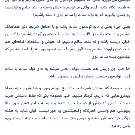
به قضیه نگاه کنیم، فقط وقتی می‌تونیم با خیال راحت به دنیا بیایم و تولدمون
رو جشن بگیریم که یه تولد سالم یا سالم قوی داشته باشیم!
یعنی چی؟ یعنی یا باید تولدمون سالم باشه و با حداقل شرایط دنیا هماهنگ
باشیم و دست، پا، مغز، قلب و کلیه سالم با خودمون آورده باشیم؛ یا کارمون
خیلی درست باشه و نه فقط سالم باشیم، که هوش و استعداد اضافه‌ای هم
با خودمون آورده باشیم و به قول معروف واسه خودمون یه پا نابغه باشیم که
تولدمون بشه سالم قوی!
اما خب اون وریش هم هست دیگه، یعنی میشه به جای تولد سالم یا سالم
قوی، تولدمون ضعیف، بیمار، ناقص یا معیوب باشه!
خب طبیعیه که بعدش هم به نسبت نوع مریضی‌مون و شدتش و تازه تعداد
بیماری‌هایی که داریم، گرفتار بشیم. خب معلومه یکی که فقط دستش ضرب
دیده با کسی که پاش از دو جا خورد شده و تازه به خاطر فشار خون بالا
بیهوشی هم واسش خطرناکه وضعیتشون یه جور نیست! اولی شاید یه هفته
درگیر درد دستش باشه و دومی حتی بعد از چند ماه هم نتونه درست روی
پاش راه بره!