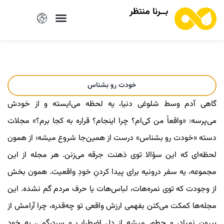
بــرنا منتظر
خودت رو بشناس
گاهی آدم وسط شلوغی دنیا، یه لحظه می‌ایسته و از خودش
می‌پرسه: «واقعاً من کی‌ام؟ چرا اینجام؟ قراره به کجا برم؟» مجلات
دسته‌ «خودت رو بشناس» درست از همین‌جا شروع میشه؛ از همون
لحظه‌ای که این سؤالا توی ذهنت جرقه می‌زنن. هر مجله از این
مجموعه، یه سفر درونیه برای پیدا کردنِ خودِ واقعیت‌‌. همون بخش
از وجودت که توی نمره‌هات، لباس‌هات یا حرف مردم گم نشده. این
مجله‌ها کمکت می‌کنن بفهمی ارزش واقعی‌ تو چه‌قدره، چرا آرامش از
بیرون نمیاد، و چطور میشه از دلِ اضطراب و سردرگمی، به خودِ