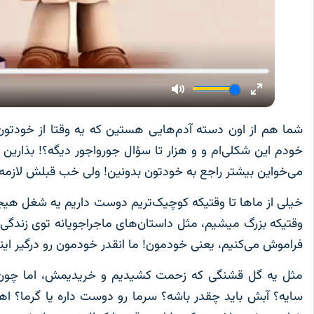
شما هم از اون دسته آدم‌هایی هستین که یه وقتا از خودتون م
خودم این شکلی‌ام و و هزار تا سؤال جورواجور دیگه؟! بذارین خ
می‌خواین بیشتر راجع به خودتون بدونین! ‌ولی خب قبلش لازمه
خیلی از ماها تا وقتیکه کوچیک‌تریم دوست داریم یه شغل هیجان
وقتیکه بزرگ میشیم، مثل داستان‌های ماجراجویانه توی زندگی
فراموش می‌کنیم، یعنی خودمون! ما انقدر خودمون رو درگیر ای
مثل یه گل قشنگی که زحمت کشیدیم و خریدیمش، اما چون نم
سایه؟ آبش باید چقدر باشه؟ سرما رو دوست داره یا گرما؟ 