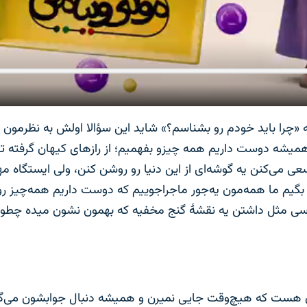
ه «چرا باید خودم رو بشناسم؟» شاید این سؤالا اولش به نظرمون 
همیشه دوست داریم همه چیزو بفهمیم؛ از رازهای کیهان گرفته تا
 هر کدوم سعی می‌کنن یه گوشه‌ای از این دنیا رو روشن کنن، ولی ایستگ
 بگیم ما همه‌مون یه‌جور ماجراجوییم که دوست داریم همه‌چیز ر
مثل داشتن یه نقشۀ گنج مخفیه که بهمون نشون میده چطور می‌ت
ن هست که هیچ‌وقت جایی نمیرن و همیشه دنبال جوابشون می‌گرد