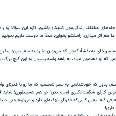
رحله‌های مختلف زندگی‌مون کنجکاو باشیم. تازه این سؤالا یه ر
هم اثر میذارن. راستشو بخواین همۀ ما دوست داریم بدونیم که ب
م سرنخای یه نقشۀ گنجن که می‌تونن ما رو به سفر ببرن؛ سفری
 که تو ذهنمون میاد، یه راهه واسه رسیدن به اون گنج بزرگ، ی
اسم، بدون که خودشناسی یه سفر شخصیه که ما رو با قدرتای واقع
ونن کارای شگفت‌انگیزی انجام بدن! تو هم همینطوری! شاید ف
 کنه، یعنی کسی‌که قدرتای نهفته‌ای داره و می‌تونه حتی دنیا رو
داری!
 با خودشناسی می‌تونیم به اعماق درونمون سفر ‌کنیم، یعنی جای