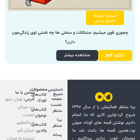
شماره مجله
:جمع بندی
چجوری قوی میشیم؛ مشکلات و سختی ها چه نقشی توی زندگی‌مون
دارن؟
دانلود pdf
مشاهده بیشتر
دسترسی
محصولات
تماس با ما
سریع
کتاب‌های
آدرس:
تهران، شهر
صفحه
کودک
نخست
ری، میدان
برنا منتظر فعالیتش را از سال ۱۳۹۷
کتاب‌های
منتظر
حضرت
شروع کرد.اولین کاری که ما انجام
نوجوان
برنا
عبدالعظیم،
دادیم نوشتن قصه های کوتاه صوتی
کتاب‌های
منتظر
خیابان قم،
بود.همین قصه ها باعث شد ما
والدین
رسانه
نرسیده به میدان
دوستان خوب زیادی پیداکنیم ،