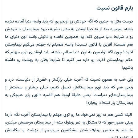
زم قانون نسبت
ست مثل یه جنین که اگه خودش رو اونجوری که باید واسه دنیا آماده نکرده
شه، مجبوره بعد از به دنیا اومدن یه مدتی تشریف ببره بیمارستان تا خودش
 با شرایط دنیا میزون کنه، یه همچین قاعده‌ و قانونی واسه اون دنیای ما
 هست؛ آفرین با قانون نسبت! واسه همینم به جهنم می‌گیم بیمارستان
رت! چون اگه تولدمون به اون دنیا سالم نباشه، باید اونقدری توی جهنم که
م بیمارستان آخرت رو داره سر کنیم تا شرایط رفتن به بهشت رو داشته
شیم!
ی خب به همون نسبت که آخرت خیلی بزرگ‌تر و خفن‌تر از دنیاست، درد و
جی هم که باید توی بیمارستانش تحمل کنیم، خیلی بیشتر و سخت‌تر از
مارستان‌های دنیاست! یعنی دقیقا اونجا هم قضیه «الهی پای هیچکی به
مارستان باز نشه!»، برقراره!
بته کسی هم به زور نمی‌خواد ما رو توی جهنم یا بیمارستان آخرت نگه داره!
نی همون‌جور که تا مشکل یه نفر برطرف بشه از بیمارستان مرخصش میکنن،
 هم به محض برطرف شدن مشکلمون می‌تونیم از بهشت و امکاناتش