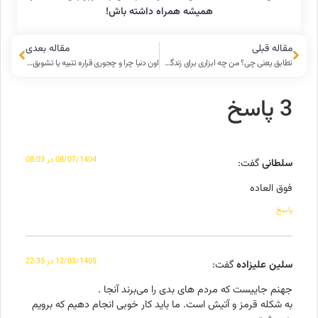
همیشه همراه داشته باش!
مقاله قبلی
مقاله بعدی
تطابق یعنی چی؟ من چه ابزاری برای زندگی بعدیم لازم دارم؟
اون دنیا چرا و چجوری قراره تنبیه یا تشویق بشیم؛ یا تجسم اعمال یعنی چی؟
3 پاسخ
08/07/1404 در 08:03
سلطانی
گفت:
فوق العاده
پاسخ
12/03/1405 در 22:35
سلین علیزاده
گفت:
جهنم جاییست که مردم های بدی را می‌برند آنجا .
به شکله قرمز و آتیش است. ما باید کار خوبی انجام دهیم که برویم