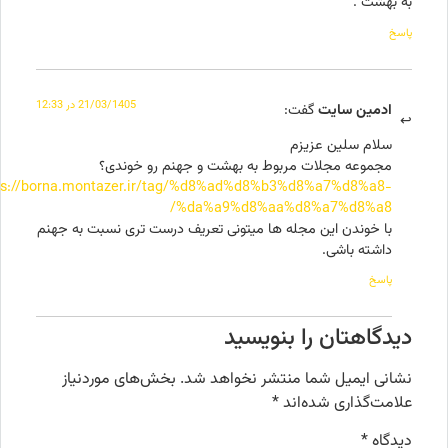
به بهشت .
پاسخ
21/03/1405 در 12:33
ادمین سایت
گفت:
سلام سلین عزیزم
مجموعه مجلات مربوط به بهشت و جهنم رو خوندی؟
https://borna.montazer.ir/tag/%d8%ad%d8%b3%d8%a7%d8%a8-
%da%a9%d8%aa%d8%a7%d8%a8/
با خوندن این مجله ها میتونی تعریف درست تری نسبت به جهنم
داشته باشی.
پاسخ
دیدگاهتان را بنویسید
نشانی ایمیل شما منتشر نخواهد شد.
بخش‌های موردنیاز
علامت‌گذاری شده‌اند
*
دیدگاه
*