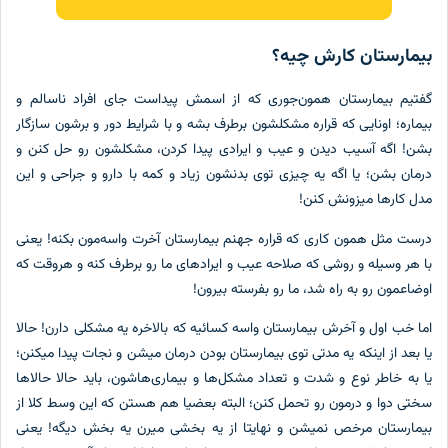
مارستان کارش چیه؟
تیم بیمارستان همون‌جوری که از اسمش پیداست جای افراد ناسالم و
ماره؛ اونایی که قراره مشکلشون برطرف بشه و با شرایط دور و برشون سازگار
ن! اگه آسیب دیدن و عیب و ایرادی پیدا کردن، مشکلشون رو حل کنن و
مان بشن؛ یا اگه یه چیزی توی بدنشون زیاد و کمه با دارو و جراحی و این
ل کارها میزونش کنن!
ست مثل همون کاری که قراره جهنم بیمارستان آخرت واسه‌مون بکنه! یعنی
 هر وسیله‌ و روشی که صلاحه عیب و ایرادهای ما رو برطرف کنه و هروقت که
ضاعمون رو به راه شد، ما رو بفرسته بیرون!
ا خب اول و آخرش بیمارستان واسه کسائیه که بالاخره یه مشکلی دارن! حالا
 بعد از اینکه یه مدتی توی بیمارستان بودن درمان میشن و نجات پیدا میکنن؛
 به خاطر نوع و شدت و تعداد مشکل‌ها و بیماری‌هاشون، باید حالا حالاها
تی دوا و درمون رو تحمل کنن؛ البته بعضیا هم هستن که این وسط کلا از
مارستان مرخص نمیشن و نهایتا از یه بخشی میرن یه بخش دیگه! یعنی