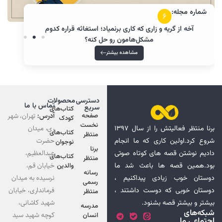
شماره مجله:
5
استغاثه به چه مدلی از دعا کردن میگن؟! چرا باید فرق دعا و
استغاثه رو بدونم؟
مشاهده بیشتر
دسترسی
محصولات
تماس با ما
سریع
کتاب‌های
آدرس:
تهران، شهر
صفحه
کودک
نخست
ری، میدان
برنا منتظر فعالیتش را از سال ۱۳۹۷
کتاب‌های
منتظر
حضرت
وع کرد.اولین کاری که ما انجام
نوجوان
برنا
عبدالعظیم،
دیم نوشتن قصه های کوتاه صوتی
کتاب‌های
منتظر
خیابان قم،
د.همین قصه ها باعث شد ما
والدین
رسانه
نرسیده به میدان
ستان خوب زیادی پیداکنیم ،
رسمی
فرمانداری، خیابان
ستان خوبی که دوست داشتند ،
منتظر
شهید کاشانی،
شتر و بیشتر قصه بشنود.
مدرسه
که‌های
کوچه شهید سید
انسان
تماعی ما