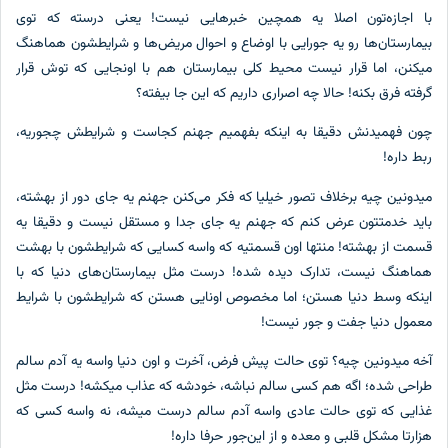
 اجازه‌تون اصلا یه همچین خبرهایی نیست! یعنی درسته که توی
مارستان‌ها رو یه جورایی با اوضاع و احوال مریض‌ها و شرایطشون هماهنگ
کنن، اما قرار نیست محیط کلی بیمارستان هم با اونجایی که توش قرار
فته فرق بکنه! حالا چه اصراری داریم که این جا بیفته؟
ن فهمیدنش دقیقا به اینکه بفهمیم جهنم کجاست و شرایطش چجوریه،
ط داره!
دونین چیه برخلاف تصور خیلیا که فکر می‌کنن جهنم یه جای دور از بهشته،
ید خدمتتون عرض کنم که جهنم یه جای جدا و مستقل نیست و دقیقا یه
مت از بهشته! منتها اون قسمتیه که واسه کسایی که شرایطشون با بهشت
اهنگ نیست، تدارک دیده شده! درست مثل بیمارستان‌های دنیا که با
نکه وسط دنیا هستن؛ اما مخصوص اونایی‌ هستن که شرایطشون با شرایط
مول دنیا جفت و جور نیست!
ه میدونین چیه؟ توی حالت پیش فرض، آخرت و اون دنیا واسه یه آدم سالم
احی شده؛ اگه هم کسی سالم نباشه، خودشه که عذاب میکشه! درست مثل
ایی که توی حالت عادی واسه آدم سالم درست میشه، نه واسه کسی که
ارتا مشکل قلبی و معده و از این‌جور حرفا داره!