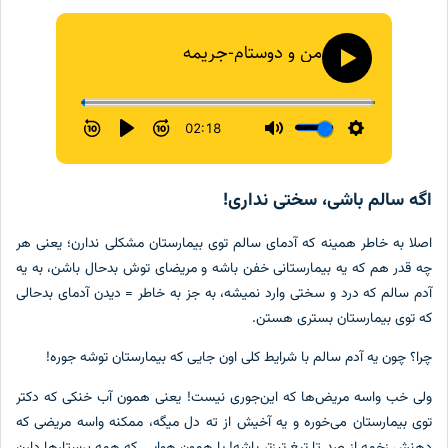
ه سالم باشی، سختی نداری!
لا به خاطر همینه که آدمای سالم توی بیمارستان مشکلی ندارن؛ یعنی هر
 قدر هم که یه بیمارستانی خفن باشه و مریضای توش بدحال باشن، به یه
م سالم که درد و سختی وارد نمیشه، به جز به خاطر = دیدن آدمای بدحالی
 توی بیمارستان‌ بستری هستن.
ا؟ چون یه آدم سالم با شرایط کلی اون جایی که بیمارستان توشه جوره!
ی خب واسه مریض‌ها که این‌جوری نیست! یعنی همون آب خنکی که دکتر
ی بیمارستان می‌خوره و یه آخيش از ته دل میگه، ممکنه واسه مریضی که
نش زخمه از صد تا تیغ تیزتر باشه! یا همون هوایی که همه پرستارها دارن