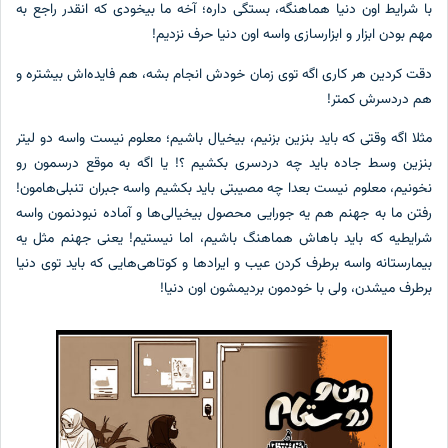
 شرایط اون دنیا هماهنگه، بستگی داره؛ آخه ما بیخودی که انقدر راجع به
م بودن ابزار و ابزارسازی واسه اون دنیا حرف نزدیم!
ت کردین هر کاری اگه توی زمان خودش انجام بشه، هم فایده‌اش بیشتره و
 دردسرش کمتر!
لا اگه وقتی که باید بنزین بزنیم، بیخیال باشیم؛ معلوم نیست واسه دو لیتر
زین وسط جاده باید چه دردسری بکشیم ؟! یا اگه به موقع درسمون رو
ونیم، معلوم نیست بعدا چه مصیبتی باید بکشیم واسه جبران تنبلی‌هامون!
تن ما به جهنم هم یه جورایی محصول بیخیالی‌ها و آماده نبودنمون واسه
ایطیه که باید باهاش هماهنگ باشیم، اما نیستیم! یعنی جهنم مثل یه
مارستانه واسه برطرف کردن عیب‌ و ایرادها و کوتاهی‌هایی که باید توی دنیا
طرف میشدن، ولی با خودمون بردیمشون اون دنیا!