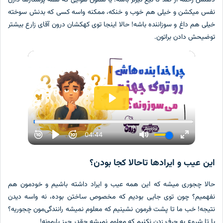
س میکشن و خیلی هم خوب و خنکه، ممکنه واسه کسی که بدنش سوخته
لی هم داغ و سوزاننده باشه! حالا اینجا توی کهکشان درون آقای زارع بیشتر
ضیحش دادن براتون.
ن عیب و ایرادها تاحالا کجا بودن؟
لا چجوری میشه که این همه عیب و ایراد داشته باشیم و خودمون هم
همیم؟ چون توی جایی بودیم که مخصوص ساختن بوده، نه واسه دیدن
یجه! خب ما تا پشت فرمون نشینیم که معلوم نمیشه رانندگی‌مون چجوریه؟
 تا شروع به حرف زدن نکنیم که معلوم نمیشه چقدر چیز بارمونه!