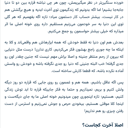
خورده سنگین‌تر در نظر میگیریمش، چون هر چی نباشه قراره بین دو تا دنیا
جا‌به‌جا بشیم! اما اگه بدونیم که زندگیمون توی آخرت ابدیه و هیچ برگشتی هم
در کار نیست، بیشتر حساب کار دستمون میاد؛ تازه اگه بفهمیم که هر گلی
توی این دنیا به سر خودمون می‌زنیم مستقیم داره روی خونه اصلی ما اثر
میذاره که خیلی بیشتر حواسمون رو جمع می‌کنیم.
بعدش هم اون دنیا نه فقط خودش که همه ابزارهاش هم واقعی‌اند و کلا به
اینکه ما چه جوری راجع بهشون فکر می‌کردیم، کاری ندارن! درست مثل دنیایی
که بیرون از رحم منتظر جنینه و اصلا براش مهم نیست که جنین چقدر اون رو
جدی گرفته! خب البته جنینی که دنیا رو جدی نگرفته باشه و خودش رو واسش
آماده نکرده باشه، که قطعا کارش ساخته است.
پس اگه عاقل باشیم، همه هم و غممون رو روی جایی که قراره دو روز دیگه
ولش کنیم و بریم، نمیذاریم و حتما به فکر جاییکه قراره تا ابد توش زندگی
کنیم، هستیم؛ تازه اینجوری چون میدونیم خونه اصلی ما یه جای دیگه‌ست و
اینجا کلا موقتی هستیم، بیخودی حرص و جوش نمی‌زنیم و استرس از دست
رفتن چیزی رو هم نداریم!
اصلا آخرت کجاست؟