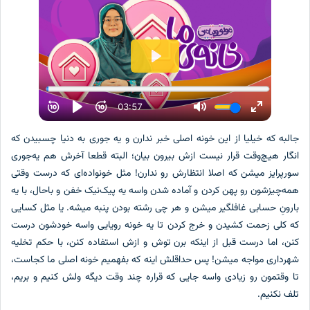
جالبه که خیلیا از این خونه اصلی خبر ندارن و یه جوری به دنیا چسبیدن که
انگار هیچ‌وقت قرار نیست ازش بیرون بیان؛ البته قطعا آخرش هم یه‌جوری
سورپرایز میشن که اصلا انتظارش رو ندارن! مثل خونواده‌ای که درست وقتی
همه‌چیزشون رو پهن کردن و آماده شدن واسه یه پیک‌نیک خفن و باحال، با یه
بارونِ حسابی غافلگیر میشن و هر چی رشته بودن پنبه میشه. یا مثل کسایی
که کلی زحمت کشیدن و خرج کردن تا یه خونه رویایی واسه خودشون درست
کنن، اما درست قبل از اینکه برن توش و ازش استفاده کنن، با حکم تخلیه
شهرداری مواجه میشن! پس حداقلش اینه که بفهمیم خونه اصلی ما کجاست،
تا وقتمون رو زیادی واسه جایی که قراره چند وقت دیگه ولش کنیم و بریم،
تلف نکنیم.