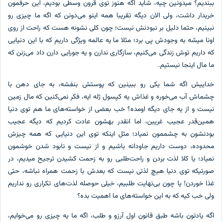
ببندیم؟ میدونین چیه، شاید اگه هنوز توی قرون وسطی بودیم، این حرفمون
خریدار داشت، ولی الان دیگه تقریبا همه اینو می‌دونن که اگه ما چیزی رو
نبینیم، حتما دلیل بر نبودنش نیست؛ چون کلی نشونه هست که راحت از روی
اونا میشه به وجودش پی برد؛ مثلا ما یه عالمه ویژگی داریم که با این دنیایی
که داریم توش زندگی می‌کنیم، سازگاری ندارن و یه جورایی دارن داد می‌زنن که
ما مال اینجا نیستیم.
خداییش اگه شما یکی رو ببینین که پوستش بنفشه، به جای دهن با
چشماش آب می‌خوره و غذاش یه کپسول ژله ‌ایه، فکر نمی‌کنین که مال زمین
نیست و از یه جای دیگه اومده؟ خب بعضی از خواسته‌های ما هم توی دنیا
همین‌قدر عجیب غریبن، اما انقدر بهشون عادت کردیم که دیگه عجیب
بودنشون به چشممون نمیاد؛ مثل اینکه توی این دنیایی که همه چیزش
محدوده، دوست داریم جاودانه باشیم و از نیست و نابود شدن خوشمون
نمیاد؛ یا کلا لذت بردن و راحت‌طلبی رو به زحمت کشیدن ترجیح میدیم، در
صورتیکه توی دنیا هیچ لذتی نیست که بعدش با زحمت همراه نباشه، حتی
غذا خوردن! یا چون بی‌نهایت طلبیم، خیلی حوصله لذت‌های تکراری رو نداریم
ولی خب کیه که به این خواسته‌های ما اهمیت بده؟
اگه یادتون باشه طبق قانون‌ اول آرزو و طلب، اگه ما یه چیزی رو می‌خوایم،