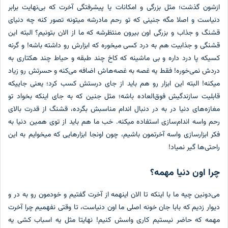
ازشون گذشت؛ مثل بزرگی و امکانات یا پیشرفتگی آخرت که بی‌نهایت برابر
دنیاست و اصلا مگه جنینی که تو رحم مادرشه میتونه تصور کنه چه دنیای
قشنگ و جذاب و بزرگی اون بیرون منتظرشه که ما از الان بتونیم؟ البته این
قشنگی و جذابیت هم به درد کسی میخوره که ابزارش رو داشته باشه! و گرنه
کسیکه پا درد داره و بی ماشینه که کاخ چند طبقه و حیاط چند هکتاری به
دردش نمی‌خوره! فقط یه غصه به غصه‌هاش اضافه می‌کنه و حسرتش رو زیاد
میکنه! البته این ابزار رو هم باید از جای درستش کسب کرد؛ یعنی جاییکه
قابلیت سازندگیش فوق‌العاده باشه؛ مثل جنین که به جای اینکه بخواد تو
مغازه‌های دنیا در به در دنبال اندام مناسبش بگرده، قشنگ از قدرت بالای
رحم واسه اندام‌سازی استفاده میکنه. خب ما هم باید از توی همین دنیا به
فکر ابزارسازی واسه آخرتمون باشیم، چون اونجا ابزارهایی که میخوایم به این
راحتی‌ها گیر نمیاد!
چرا اون دنیا مهمه؟
می‌دونین چیه ما با اینکه تا الان اینهمه از آخرت گفتیم و خودمون رو به در و
دیوار زدیم که بابا جان خونه اصلی ما اون دنیاست، تا وقتی نفهمیم چرا آخرت
مهمه که حاضر نیستیم کاری واسش کنیم! نهایتا مثل یه اسباب کشی یه