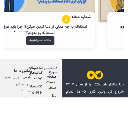
شماره مجله:
5
استغاثه به چه مدلی از دعا کردن میگن؟! چرا باید فرق دعا و
استغاثه رو بدونم؟
مشاهده بیشتر
دسترسی
محصولات
تماس با ما
سریع
کتاب‌های
آدرس:
تهران، شهر
صفحه
کودک
نخست
ری، میدان
برنا منتظر فعالیتش را از سال ۱۳۹۷
کتاب‌های
منتظر
حضرت
شروع کرد.اولین کاری که ما انجام
نوجوان
برنا
عبدالعظیم،
دادیم نوشتن قصه های کوتاه صوتی
کتاب‌های
منتظر
خیابان قم،
بود.همین قصه ها باعث شد ما
والدین
رسانه
نرسیده به میدان
دوستان خوب زیادی پیداکنیم ،
رسمی
فرمانداری، خیابان
دوستان خوبی که دوست داشتند ،
منتظر
شهید کاشانی،
بیشتر و بیشتر قصه بشنود.