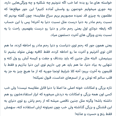
خواسته های ما رو بده؛ اما خب اگه ندونیم چه شکلیه و چه ویژگی‌هایی داره،
چه جوری میخوایم خودمون رو واسش آماده کنیم؟ این جور موقع‌ها که
عقلمون به چیزی قد نمیده مجبوریم بریم سراغ مقایسه؛ چون گفته بودیم که
نسبت رحم مادر به دنیا درست مثل نسبت دنیا به آخرته! پس با این حساب
اگه رابطه دوتای اول یعنی رحم مادر و دنیا رو درست بفهمیم، راحت با یه
نسبت بندی ویژگی های آخرت دستمون میاد.
یعنی همون جور که رحم توی دنیاست و دنیا رحم مادر رو احاطه کرده، ما هم
الان توی آخرتیم و آخرت ما رو احاطه کرده، فقط کافیه بهش متولد بشیم تا
ببینیمش. البته مثل جنین که باید بندناف و جفت و کیسه آبش رو ول کنه و
تنهایی به بیاد دنیا، ما هم باید هر چی داریم توی این دنیا بذاریم و فقط با
قلبمون به آخرت بریم؛ آخه کلا شرایط اونجا جوریه که از ما هیچ چیز به جز یه
قلب سالم که توش پر از اسم‌های خداست، قبول نمیکنه!
تازه بزرگی و امکانات خونه اصلی ما اصلا با دنیا قابل مقایسه نیست! ولی خب
کسی اون همه بزرگی و امکانات به دردش میخوره که ابزار استفاده‌شون رو هم
داشته باشه! وگرنه مثل جنین ناقصی میشه که از رحم پاش رو توی دنیای به
این قشنگی و بزرگی گذاشته ولی خب چون نمیتونه ازش استفاده کنه، سهمش
فقط رنج و حسرت و عذابه!