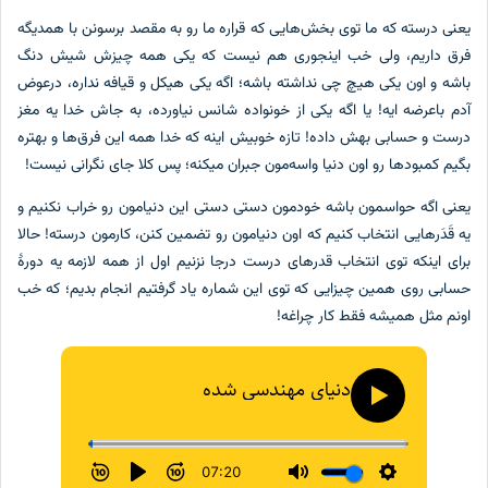
یعنی درسته که ما توی بخش‌هایی که قراره ما رو به مقصد برسونن با همدیگه
فرق داریم، ولی خب اینجوری هم نیست که یکی همه چیزش شیش دنگ
باشه و اون یکی هیچ چی نداشته باشه؛ اگه یکی هیکل و قیافه نداره، درعوض
آدم باعرضه ایه! یا اگه یکی از خونواده شانس نیاورده، به جاش خدا یه مغز
درست و حسابی بهش داده! تازه خوبیش اینه که خدا همه این فرق‌ها و بهتره
بگیم کمبودها رو اون دنیا واسه‌مون جبران میکنه؛ پس کلا جای نگرانی نیست!
یعنی اگه حواسمون باشه خودمون دستی دستی این دنیامون رو خراب نکنیم و
یه قَدَرهایی انتخاب کنیم که اون دنیامون رو تضمین کنن، کارمون درسته! حالا
برای اینکه توی انتخاب قدرهای درست درجا نزنیم اول از همه لازمه یه دورۀ
حسابی روی همین چیزایی که توی این شماره یاد گرفتیم انجام بدیم؛ که خب
اونم مثل همیشه فقط کار چراغه!