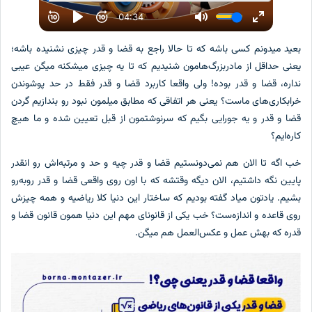
بعید میدونم کسی باشه که تا حالا راجع به قضا و قدر چیزی نشنیده باشه؛
یعنی حداقل از مادربزرگ‌هامون شنیدیم که تا یه چیزی میشکنه میگن عیبی
نداره، قضا و قدر بوده! ولی واقعا کاربرد قضا و قدر فقط در حد پوشوندن
خرابکاری‌های ماست؟ یعنی هر اتفاقی که مطابق میلمون نبود رو بندازیم گردن
قضا و قدر و یه جورایی بگیم که سرنوشتمون از قبل تعیین شده و ما هیچ
کاره‌ایم؟
خب اگه تا الان هم نمی‌دونستیم قضا و قدر چیه و حد و مرتبه‌اش رو انقدر
پایین نگه داشتیم، الان دیگه وقتشه که با اون روی واقعی قضا و قدر روبه‌رو
بشیم. یادتون میاد گفته بودیم که ساختار این دنیا کلا ریاضیه و همه چیزش
روی قاعده و اندازه‌ست؟ خب یکی از قانونای مهم این دنیا همون قانون قضا و
قدره که بهش عمل و عکس‌العمل هم میگن.