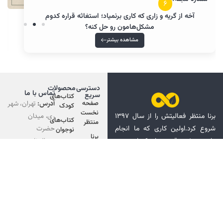
5
استغاثه به چه مدلی از دعا کردن میگن؟! چرا باید فرق دعا و
استغاثه رو بدونم؟
مشاهده بیشتر
دسترسی
محصولات
تماس با ما
سریع
کتاب‌های
آدرس:
تهران، شهر
صفحه
کودک
نخست
ری، میدان
برنا منتظر فعالیتش را از سال ۱۳۹۷
کتاب‌های
منتظر
حضرت
شروع کرد.اولین کاری که ما انجام
نوجوان
برنا
عبدالعظیم،
دادیم نوشتن قصه های کوتاه صوتی
کتاب‌های
منتظر
خیابان قم،
بود.همین قصه ها باعث شد ما
والدین
رسانه
نرسیده به میدان
دوستان خوب زیادی پیداکنیم ،
رسمی
فرمانداری، خیابان
دوستان خوبی که دوست داشتند ،
منتظر
شهید کاشانی،
بیشتر و بیشتر قصه بشنود.
مدرسه
شبکه‌های
کوچه شهید سید
انسان
اجتماعی ما
شناسی
برزگر، پلاک 13
منتظر