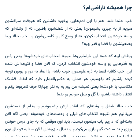
چرا همیشه ناراضی‌ام؟
خب حتما شما هم با اون آدم‌هایی برخورد داشتین که هروقت سراغشون
میریم از یه چیزی پشیمونن! یعنی نه از شغلشون راضین، نه از رشته‌ای که
واسه خودشون انتخاب کردن، نه از وضع کار و کاسبی‌شون و… خب حالا ربط
وضعیتشون با قضا و قدر چیه؟
ربطش اینه که همه این نارضایتی‌ها نتیجه انتخاب‌های خودشونه! یعنی رفتن
یه قَدَرهایی رو واسه خودشون انتخاب کردن، که الان قضا و نتیجه‌اش شده
این! خب کافیه فقط یه ذره علوممون خوب باشه، یا اصلا به دور و برمون توجه
کرده باشیم که بفهمیم، هر عملی یه عکس‌العملی داره که اتفاقا قشنگ
متناسب با خودشه! یعنی نمیشه من برم به یه نفر چهارتا حرف نامربوط بزنم و
انتظار داشته باشم، با گل و بلبل جوابم رو بده!
خب حالا شغل و رشته‌ای که انقدر ازش پشیمونیم و مدام از دستشون
می‌نالیم هم نتیجه انتخاب‌های قبلی و زحمت‌های خودمونه؛ یعنی اگه الان
رشته‌ای که داریم باب میلمون نیست، باید اون موقعی که به جای درس خوندن
روزی چند ساعت گیم بازی می‌کردیم و دنبال بازی‌های فلان ستاره فوتبال توی