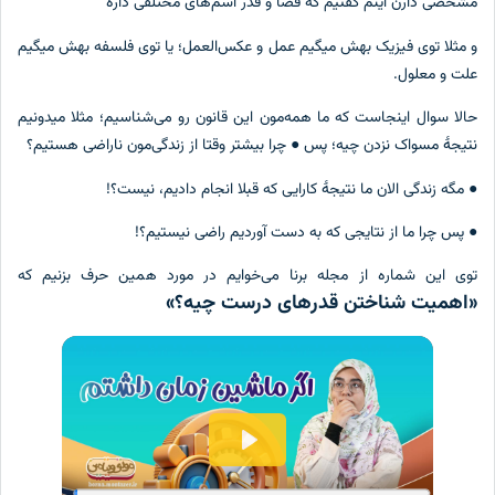
مشخصی دارن اینم گفتیم که قضا و قدر اسم‌های مختلفی داره
و مثلا توی فیزیک بهش میگیم عمل و عکس‌العمل؛ یا توی فلسفه بهش میگیم
علت و معلول.
حالا سوال اینجاست که ما همه‌مون این قانون رو می‌شناسیم؛ مثلا میدونیم
نتیجهٔ مسواک نزدن چیه؛ پس ● چرا بیشتر وقتا از زندگی‌مون ناراضی هستیم؟
● مگه زندگی الان ما نتیجهٔ کارایی که قبلا انجام دادیم، نیست؟!
● پس چرا ما از نتایجی که به دست آوردیم راضی نیستیم؟!
توی این شماره از مجله برنا می‌خوایم در مورد همین حرف بزنیم که
«اهمیت شناختن قدرهای درست چیه؟»